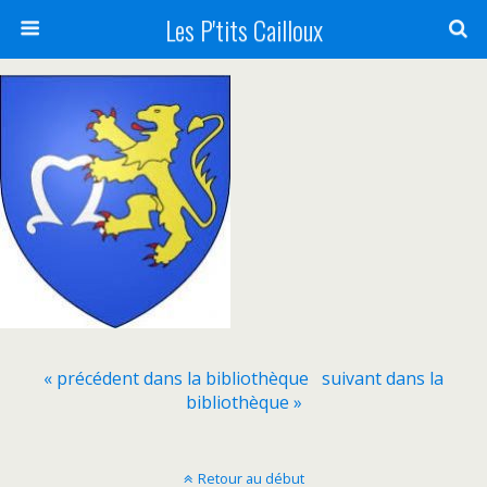
Les P'tits Cailloux
« précédent dans la bibliothèque
suivant dans la
bibliothèque »
Retour au début