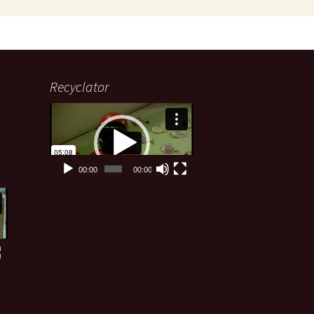
Recyclator
Lecteur
vidéo
00:00
00:00