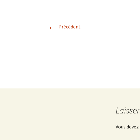
p’tits cailloux
←
Précédent
Laisse
Vous devez