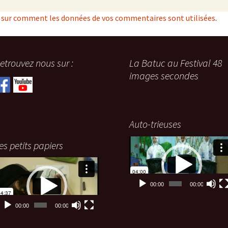
s sur comment les données de vos commentaires sont utilisées
.
etrouvez nous sur :
La Batuc au Festival 48
images secondes
Auto-trieuses
Lecteur
es petits papiers
vidéo
ecteur
idéo
00:00
00:00
00:00
00:00