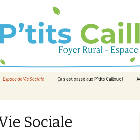
ac
Cailloux
Espace de Vie Sociale
Ça s’est passé aux P’tits Cailloux !
A
Changement du système
Centre de Loisirs Sainte-
Contes et rencontres
N
d’adhésion au Foyer Rural
Énimie
Carnaval d’Ispagnac
Ateliers à l’année
Centre de Loisirs d’
Atelier Faire son Pain au
Vie Sociale
Ispagnac
Levain
Evénements
Atelier Voix Partagées
Le Jardin du Lien
Jardin du lien, Quezaco ?