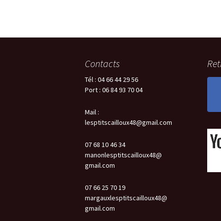
Contacts
Ret
Tél : 04 66 44 29 56
Port : 06 84 93 70 04
Mail :
lesptitscailloux48@gmail.com
07 68 10 46 34
manonlesptitscailloux48@
gmail.com
07 66 25 70 19
margauxlesptitscailloux48@
gmail.com