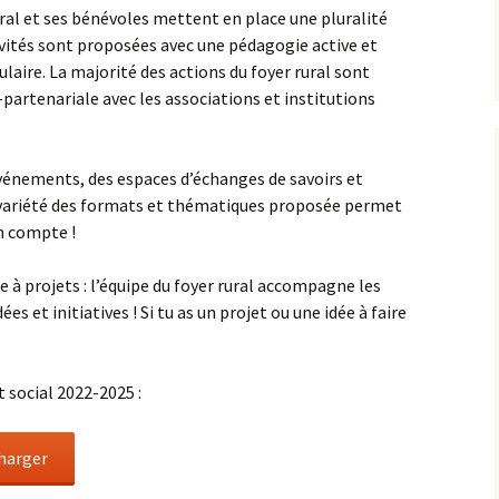
Atelier Hatha Yoga
ural et ses bénévoles mettent en place une pluralité
tivités sont proposées avec une pédagogie active et
Mémoires pour demain
Programme d’animations
Atelier Théâtre
du Jardin du lien
ulaire. La majorité des actions du foyer rural sont
artenariale avec les associations et institutions
NOTRE PROJET SOCIAL
Atelier percussions
Les Apprentis nature
vénements, des espaces d’échanges de savoirs et
la variété des formats et thématiques proposée permet
Atelier lundis créatifs
n compte !
re à projets : l’équipe du foyer rural accompagne les
ées et initiatives ! Si tu as un projet ou une idée à faire
 social 2022-2025 :
harger