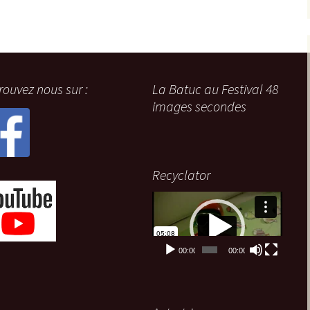
rouvez nous sur :
La Batuc au Festival 48
images secondes
Recyclator
Lecteur
vidéo
00:00
00:00