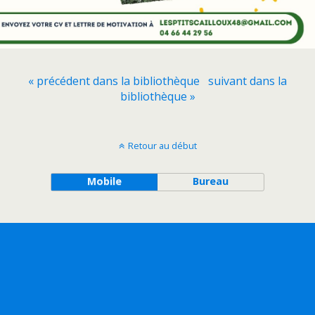
« précédent dans la bibliothèque
suivant dans la
bibliothèque »
Retour au début
Mobile
Bureau