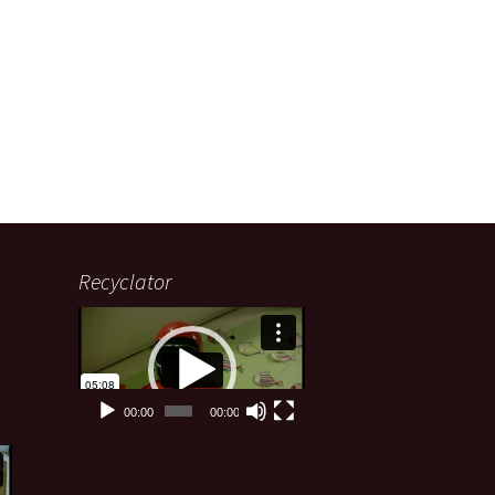
Recyclator
Lecteur
vidéo
00:00
00:00