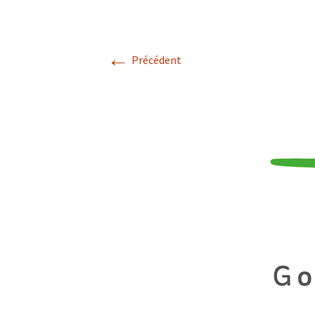
p’tits cailloux
←
Précédent