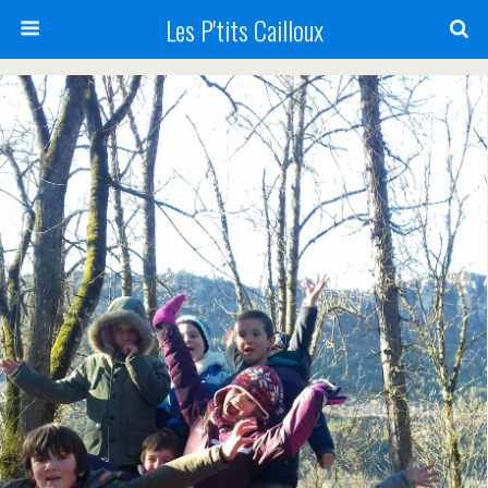
Les P'tits Cailloux