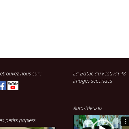
etrouvez nous sur :
La Batuc au Festival 48
images secondes
Auto-trieuses
Lecteur
es petits papiers
vidéo