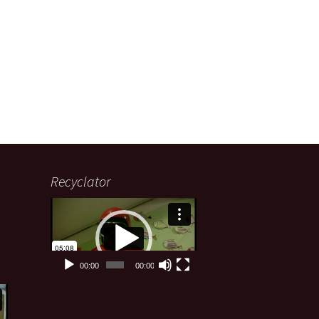
Recyclator
Lecteur
vidéo
00:00
00:00