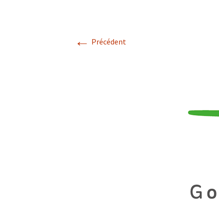
p’tits cailloux
←
Précédent